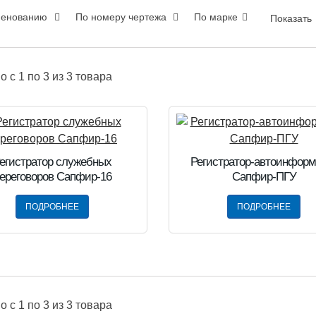
менованию
По номеру чертежа
По марке
Показать
но
c 1 по 3
из
3
товара
егистратор служебных
Регистратор-автоинформ
ереговоров Сапфир-16
Сапфир-ПГУ
ПОДРОБНЕЕ
ПОДРОБНЕЕ
но
c 1 по 3
из
3
товара